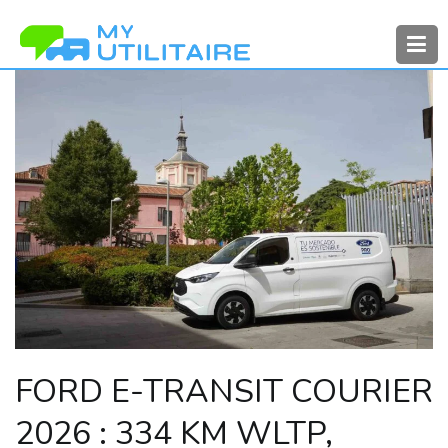
Aller
au
contenu
MyUtilitaire
Toute l’actualité des véhicules
utilitaires
FORD E-TRANSIT COURIER
2026 : 334 KM WLTP,