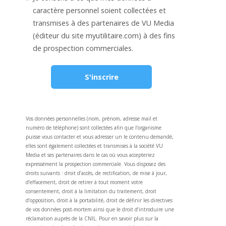
caractère personnel soient collectées et
transmises à des partenaires de VU Media
(éditeur du site myutilitaire.com) à des fins
de prospection commerciales.
S'inscrire
Vos données personnelles (nom, prénom, adresse mail et
numéro de téléphone) sont collectées afin que l’organisme
puisse vous contacter et vous adresser un le contenu demandé,
elles sont également collectées et transmises à la société VU
Media et ses partenaires dans le cas où vous accepteriez
expressément la prospection commerciale. Vous disposez des
droits suivants : droit d’accès, de rectification, de mise à jour,
d’effacement, droit de retirer à tout moment votre
consentement, droit à la limitation du traitement, droit
d’opposition, droit à la portabilité, droit de définir les directives
de vos données post-mortem ainsi que le droit d’introduire une
réclamation auprès de la CNIL. Pour en savoir plus sur la