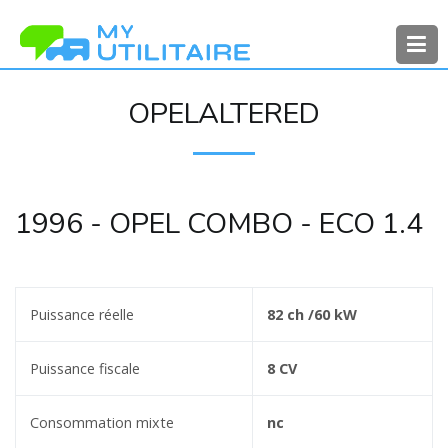
Aller
au
contenu
MyUtilitaire
Toute l’actualité des véhicules
OPELALTERED
utilitaires
1996 - OPEL COMBO - ECO 1.4
Puissance réelle
82 ch /60 kW
Puissance fiscale
8 CV
Consommation mixte
nc